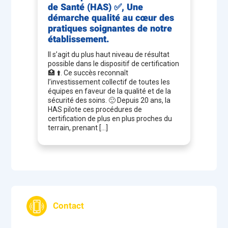
de Santé (HAS) ✅, Une
Dr TRIMECH Adnène - Gynécologue obstétricien -
démarche qualité au cœur des
procréation médicalement assistée (chef de service)
pratiques soignantes de notre
Dr VOITELIER Eglantine - Chirurgie générale,
établissement.
digestive et viscérale
Il s’agit du plus haut niveau de résultat
possible dans le dispositif de certification
🏥 ⬆️. Ce succès reconnaît
l’investissement collectif de toutes les
équipes en faveur de la qualité et de la
sécurité des soins. 🙂 Depuis 20 ans, la
HAS pilote ces procédures de
certification de plus en plus proches du
terrain, prenant […]
Contact