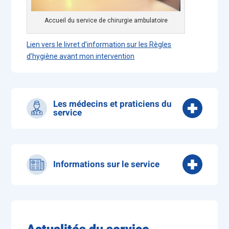
Accueil du service de chirurgie ambulatoire
Lien vers le livret d’information sur les Règles
d’hygiène avant mon intervention
Les médecins et praticiens du
service
Dr ADNET Jérôme - Chirurgie maxillo-faciale,
stomatologie et dentaire
Dr AVRAMENKO Alla - Chirurgie thoracique et
Informations sur le service
vasculaire
Dr BÉMER Julie - Praticien hospitalier
Tel service : 02 32 73 33 03
Dr BENOUADA Adèl - Chirurgie oto-rhino-
laryngologique - ORL
Le service de chirurgie ambulatoire dispose de 22
Dr BILLOUD Emilie - Hépato-gastroentérologue
places offrant principalement des chambres