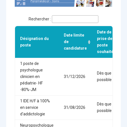
Rechercher :
Date de
Date limite
Désignation du
prise de
de
poste
poste
candidature
souhaitée
1 poste de
psychologue
Dès que
clinicien en
31/12/2026
possible
pédiatrie- HF
-80%-JM
1 IDE H/F à 100%
Dès que
en service
31/08/2026
possible
d'addictologie
Neuropsychologue