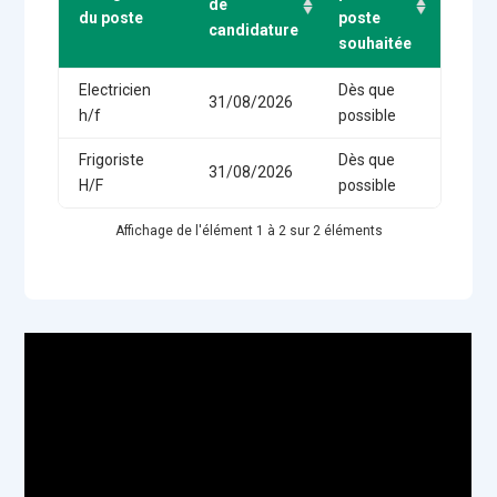
de
de
du poste
poste
candidature
l'offre
souhaitée
Electricien
Dès que
31/08/2026
h/f
possible
Frigoriste
Dès que
31/08/2026
H/F
possible
Affichage de l'élément 1 à 2 sur 2 éléments