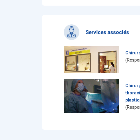
Services associés
Chirur
(Respon
Chirur
thoraci
plastiq
(Respon