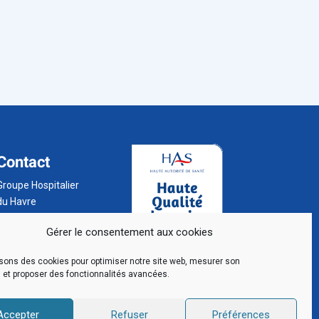
Contact
Groupe Hospitalier
du Havre
BP 24
Gérer le consentement aux cookies
76 083 Le Havre
Cedex
isons des cookies pour optimiser notre site web, mesurer son
02 32 73 32 32
 et proposer des fonctionnalités avancées.
Accepter
Refuser
Préférences