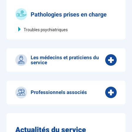
Pathologies prises en charge
Troubles psychiatriques
Les médecins et praticiens du
service
Dr BEN ALI Sana
Dr LAVENU-DELISLE Lucie
(Responsable du
service)
Professionnels associés
Dr MAKHLOUF Abdenour
Dr NGUEND TOTO Moïse
Cadre Supérieur de Pôle
Dr STOIANOV Marko - Psychiatre
Cadre Supérieur de Santé
Dr TSHANGALA KAVUNGA Yves - Psychiatre
Cadre de Santé
Actualités du service
Psychologues