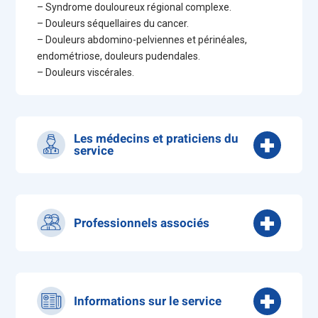
– Syndrome douloureux régional complexe.
– Douleurs séquellaires du cancer.
– Douleurs abdomino-pelviennes et périnéales,
endométriose, douleurs pudendales.
– Douleurs viscérales.
Les médecins et praticiens du
service
Dr BENZDIRA LIMAM Ahlèm
(Responsable du
service)
Dr DAMOC Luminata
Professionnels associés
Dr BRETON FLOURIOT Florence
Dr LUPSE Mihaela
Psychologues : Mme Sabine ARGENTIN
Dr OIKONOMOU Vasiliki
Infirmières Ressource Douleur : Mme Sandrine
Dr VANMASSENHOVE Lynn
FLOURY et Mme Peggy THIVENEZ
Informations sur le service
Assistante sociale : Mme Virginie ROUSSELLE