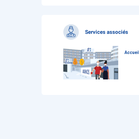
Services associés
Accuei