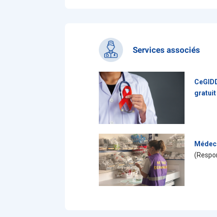
Services associés
CeGIDD
gratuit
Médeci
(Respon