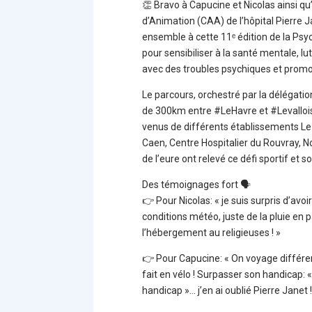
👏 Bravo à Capucine et Nicolas ainsi qu
d’Animation (CAA) de l’hôpital Pierre Ja
ensemble à cette 11ᵉ édition de la Psy
pour sensibiliser à la santé mentale, l
avec des troubles psychiques et promou
Le parcours, orchestré par la délégatio
de 300km entre #LeHavre et #LevalloisP
venus de différents établissements L
Caen, Centre Hospitalier du Rouvray, No
de l’eure ont relevé ce défi sportif et so
Des témoignages fort 🗣
👉 Pour Nicolas: « je suis surpris d’avo
conditions météo, juste de la pluie en p
l’hébergement au religieuses ! »
👉 Pour Capucine: « On voyage différem
fait en vélo ! Surpasser son handicap:
handicap »… j’en ai oublié Pierre Janet