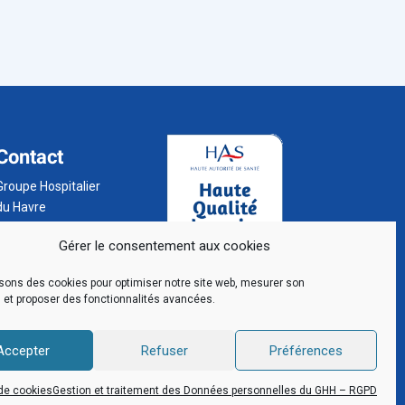
Contact
Groupe Hospitalier
du Havre
BP 24
Gérer le consentement aux cookies
76 083 Le Havre
Cedex
isons des cookies pour optimiser notre site web, mesurer son
02 32 73 32 32
 et proposer des fonctionnalités avancées.
Accepter
Refuser
Préférences
 de cookies
Gestion et traitement des Données personnelles du GHH – RGPD