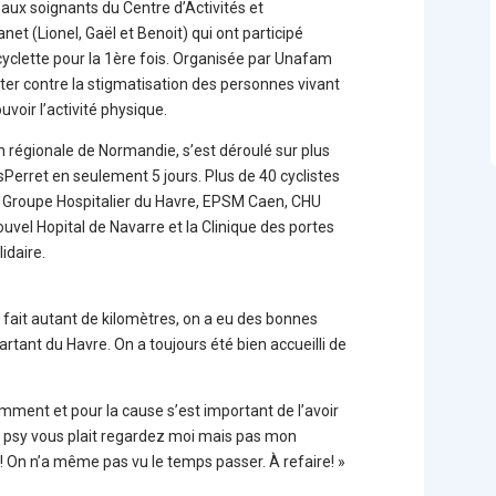
’aux soignants du Centre d’Activités et
net (Lionel, Gaël et Benoit) qui ont participé
cyclette pour la 1ère fois. Organisée par Unafam
utter contre la stigmatisation des personnes vivant
voir l’activité physique.
n régionale de Normandie, s’est déroulé sur plus
erret en seulement 5 jours. Plus de 40 cyclistes
e Groupe Hospitalier du Havre, EPSM Caen, CHU
uvel Hopital de Navarre et la Clinique des portes
lidaire.
ir fait autant de kilomètres, on a eu des bonnes
artant du Havre. On a toujours été bien accueilli de
ment et pour la cause s’est important de l’avoir
 « psy vous plait regardez moi mais pas mon
 !! On n’a même pas vu le temps passer. À refaire! »