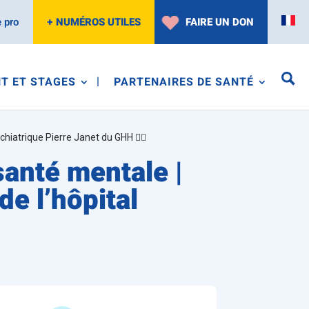
 pro
+ NUMÉROS UTILES
FAIRE UN DON
T ET STAGES
PARTENAIRES DE SANTÉ
chiatrique Pierre Janet du GHH 🚴‍♂️
santé mentale |
de l’hôpital