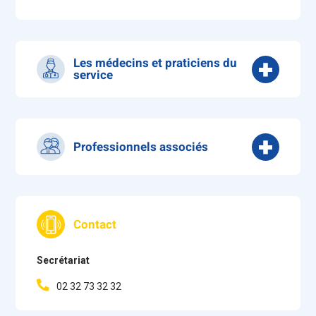
Les médecins et praticiens du
service
Dr CHEVALLIER Frédérique
(Responsable du
service)
Dr HAMILA Jouda
Professionnels associés
Cadre Supérieur de Pôle
Cadre Supérieur de Santé
Cadre de Santé
Contact
Infirmiers Diplômés d’Etat
Secrétariat
02 32 73 32 32