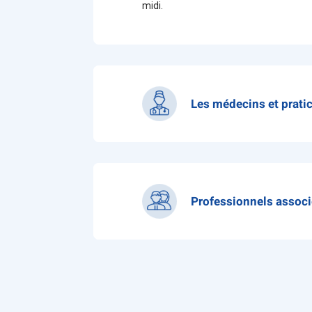
midi.
Les médecins et prati
Dr DEVARRIEUX Laure - Hospi
service)
Professionnels assoc
Cadre Supérieur de Pôle
Cadre Supérieur de Santé
Cadre de Santé
Psychologues