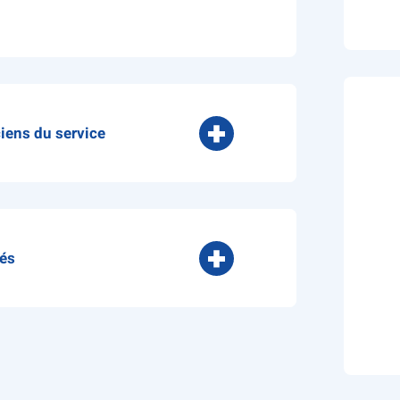
ciens du service
talisations - OUEST
(Responsable du
iés