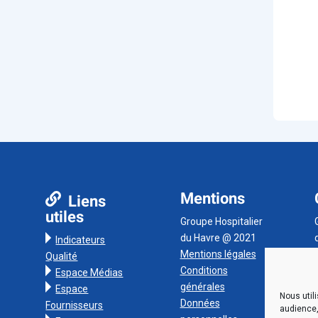
Mentions
Liens
utiles
Groupe Hospitalier
du Havre @ 2021
Indicateurs
Mentions légales
Qualité
Conditions
Espace Médias
générales
Espace
Nous util
Données
Fournisseurs
audience,