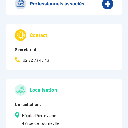
Professionnels associés
Cadre Supérieur de Pôle
Cadre Supérieur de Santé
Cadre de Santé
Contact
Psychologues
Infirmiers Diplômés d’Etat
Secrétariat
Aides-soignants
Secrétaires
02 32 73 47 43
Localisation
Consultations
Hôpital Pierre Janet
47 rue de Tourneville