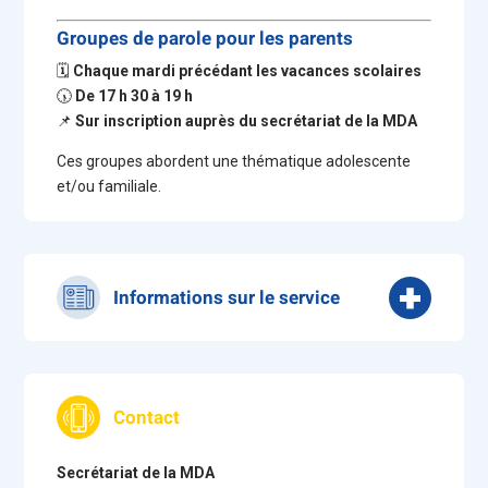
Groupes de parole pour les parents
🗓
Chaque mardi précédant les vacances scolaires
🕠
De 17 h 30 à 19 h
📌
Sur inscription auprès du secrétariat de la MDA
Ces groupes abordent une thématique adolescente
et/ou familiale.
Informations sur le service
Vous retrouverez la programmation et l’actualité de
Cap’Ado sur notre page Intagram :
cap_ado_lh
Contact
Secrétariat de la MDA