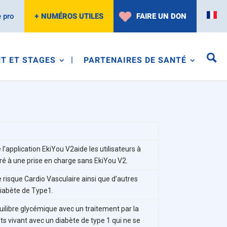
 pro
+ NUMÉROS UTILES
FAIRE UN DON
T ET STAGES
PARTENAIRES DE SANTÉ
 l’application EkiYou V2
aide les utilisateurs à
ré à une prise en charge sans EkiYou V2.
le risque Cardio Vasculaire ainsi que d’autres
diabète de Type1.
équilibre glycémique avec un traitement par la
s vivant avec un diabète de type 1 qui ne se