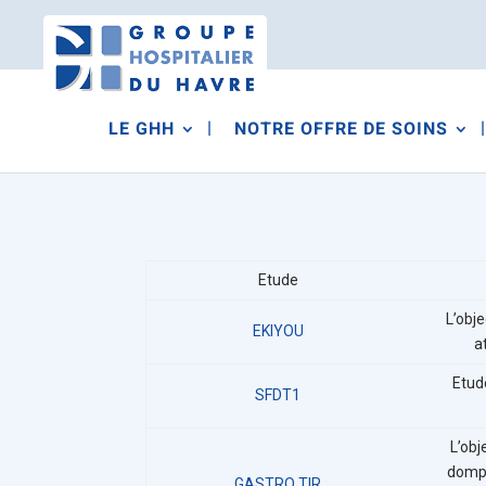
LE GHH
NOTRE OFFRE DE SOINS
Etude
L’obj
EKIYOU
a
Etude
SFDT1
L’obj
dompé
GASTRO TIR