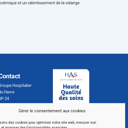
lycémique et un ralentissement de la vidange
Contact
Groupe Hospitalier
du Havre
BP 24
76 083 Le Havre
Gérer le consentement aux cookies
Cedex
02 32 73 32 32
isons des cookies pour optimiser notre site web, mesurer son
 et proposer des fonctionnalités avancées.