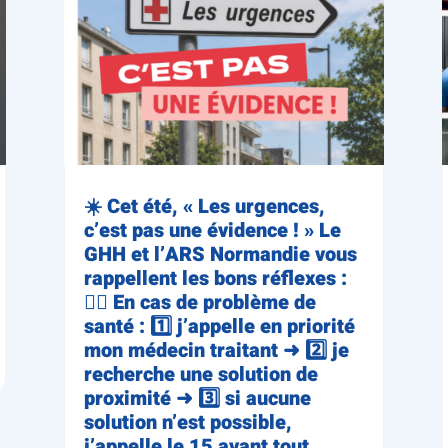
☀️ Cet été, « Les urgences,
c’est pas une évidence ! » Le
GHH et l’ARS Normandie vous
rappellent les bons réflexes :
👨‍⚕️ En cas de problème de
santé : 1️⃣ j’appelle en priorité
mon médecin traitant ➜ 2️⃣ je
recherche une solution de
proximité ➜ 3️⃣ si aucune
solution n’est possible,
j’appelle le 15 avant tout