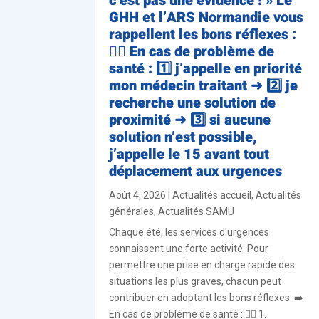
c’est pas une évidence ! » Le
GHH et l’ARS Normandie vous
rappellent les bons réflexes :
👨‍⚕️ En cas de problème de
santé : 1️⃣ j’appelle en priorité
mon médecin traitant ➜ 2️⃣ je
recherche une solution de
proximité ➜ 3️⃣ si aucune
solution n’est possible,
j’appelle le 15 avant tout
déplacement aux urgences
Août 4, 2026
|
Actualités accueil
,
Actualités
générales
,
Actualités SAMU
Chaque été, les services d'urgences
connaissent une forte activité. Pour
permettre une prise en charge rapide des
situations les plus graves, chacun peut
contribuer en adoptant les bons réflexes. ➡️
En cas de problème de santé : 👨‍⚕️ 1.