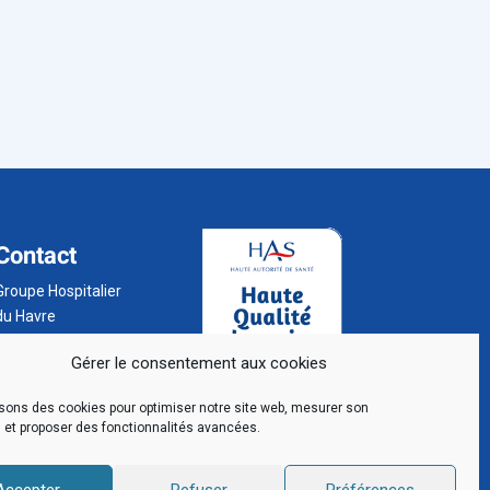
Contact
Groupe Hospitalier
du Havre
BP 24
Gérer le consentement aux cookies
76 083 Le Havre
Cedex
isons des cookies pour optimiser notre site web, mesurer son
02 32 73 32 32
 et proposer des fonctionnalités avancées.
Accepter
Refuser
Préférences