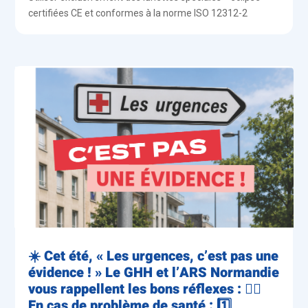
certifiées CE et conformes à la norme ISO 12312-2
☀️ Cet été, « Les urgences, c’est pas une
évidence ! » Le GHH et l’ARS Normandie
vous rappellent les bons réflexes : 👨‍⚕️
En cas de problème de santé : 1️⃣