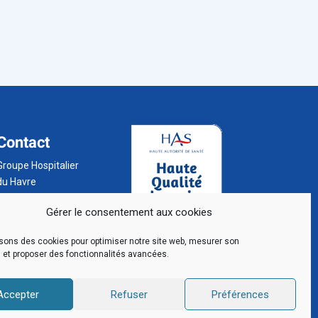
Contact
Groupe Hospitalier
du Havre
BP 24
Gérer le consentement aux cookies
76 083 Le Havre
Cedex
isons des cookies pour optimiser notre site web, mesurer son
02 32 73 32 32
 et proposer des fonctionnalités avancées.
Accepter
Refuser
Préférences