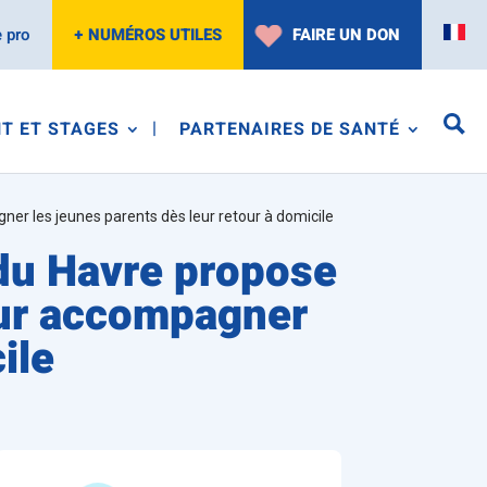
 pro
+ NUMÉROS UTILES
FAIRE UN DON
T ET STAGES
PARTENAIRES DE SANTÉ
er les jeunes parents dès leur retour à domicile
du Havre propose
our accompagner
ile