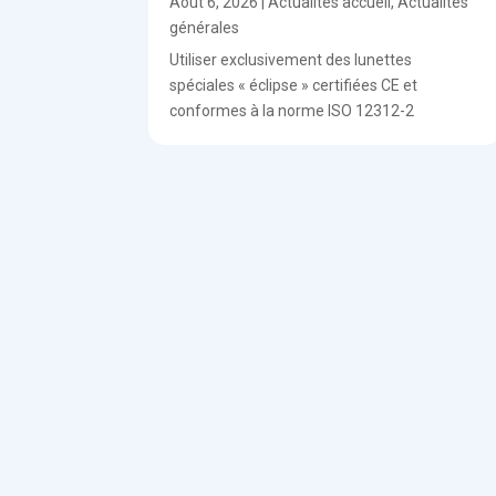
Août 6, 2026
|
Actualités accueil
,
Actualités
générales
Utiliser exclusivement des lunettes
spéciales « éclipse » certifiées CE et
conformes à la norme ISO 12312-2