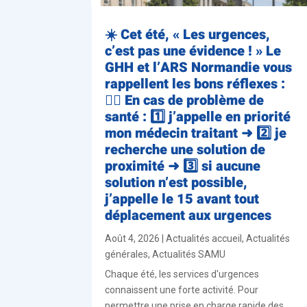
☀️ Cet été, « Les urgences,
c’est pas une évidence ! » Le
GHH et l’ARS Normandie vous
rappellent les bons réflexes :
👨‍⚕️ En cas de problème de
santé : 1️⃣ j’appelle en priorité
mon médecin traitant ➜ 2️⃣ je
recherche une solution de
proximité ➜ 3️⃣ si aucune
solution n’est possible,
j’appelle le 15 avant tout
déplacement aux urgences
Août 4, 2026
|
Actualités accueil
,
Actualités
générales
,
Actualités SAMU
Chaque été, les services d'urgences
connaissent une forte activité. Pour
permettre une prise en charge rapide des