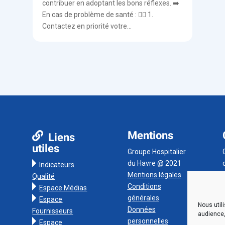
contribuer en adoptant les bons réflexes. ➡️
En cas de problème de santé : 👨‍⚕️ 1.
Contactez en priorité votre...
Mentions
Liens
utiles
Groupe Hospitalier
du Havre @ 2021
Indicateurs
Mentions légales
Qualité
Conditions
Espace Médias
générales
Espace
Nous util
Données
Fournisseurs
audience,
personnelles
Espace