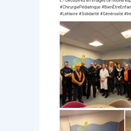
👉 Découvrez en images ce nouvel espac
#ChirurgiePédiatrique #BienÊtreEnfa
#LeHavre #Solidarité #Générosité #I