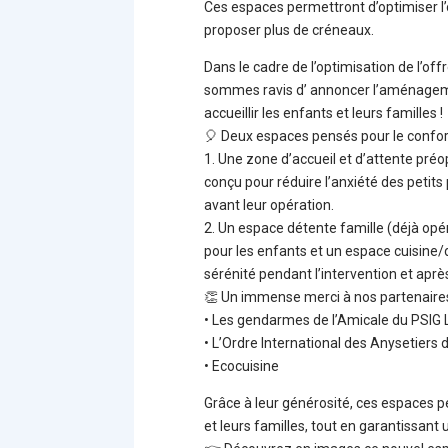
Ces espaces permettront d’optimiser l’
proposer plus de créneaux.
Dans le cadre de l’optimisation de l’of
sommes ravis d’ annoncer l’aménagem
accueillir les enfants et leurs familles !
🎈 Deux espaces pensés pour le confort 
1️. Une zone d’accueil et d’attente pré
conçu pour réduire l’anxiété des petits 
avant leur opération.
2️. Un espace détente famille (déjà opér
pour les enfants et un espace cuisine/
sérénité pendant l’intervention et aprè
👏 Un immense merci à nos partenaires 
• Les gendarmes de l’Amicale du PSIG 
• L’Ordre International des Anysetiers
• Ecocuisine
Grâce à leur générosité, ces espaces p
et leurs familles, tout en garantissant