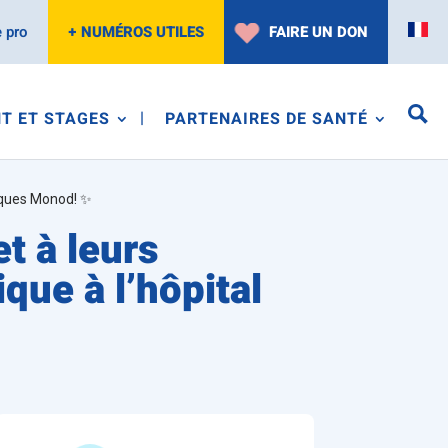
 pro
+ NUMÉROS UTILES
FAIRE UN DON
T ET STAGES
PARTENAIRES DE SANTÉ
acques Monod! ✨
t à leurs
que à l’hôpital