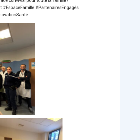
e convivial pour toute la famille !
nt #EspaceFamille #PartenairesEngagés
nnovationSanté